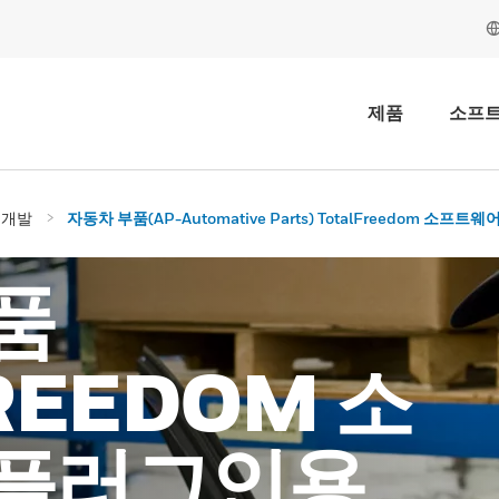
제품
소프
어 개발
자동차 부품(AP-Automative Parts) TotalFreedom 소프트
품
REEDOM 소
 플러그인용