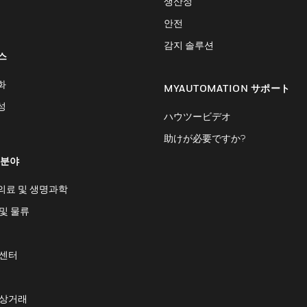
생산성
안전
감지 솔루션
스
화
MYAUTOMATION サポート
성
ハウツービデオ
助けが必要ですか?
 분야
의료 및 생명과학
및 물류
 센터
 상거래