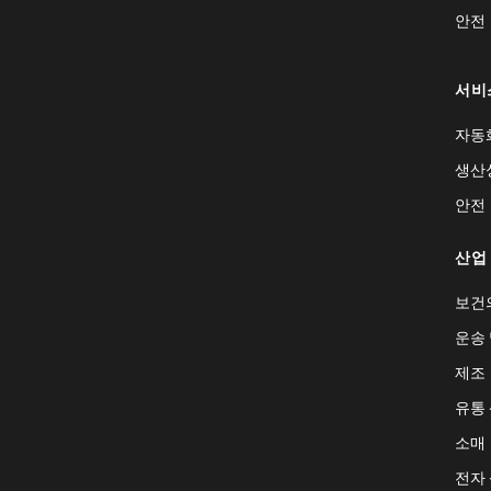
안전
서비
자동
생산
안전
산업
보건
운송 
제조
유통
소매
전자