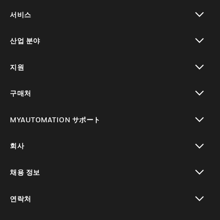
toggle view
서비스
toggle view
산업 분야
toggle view
지원
toggle view
구매처
toggle view
MYAUTOMATION サポート
toggle view
회사
toggle view
채용 정보
toggle view
연락처
toggle view