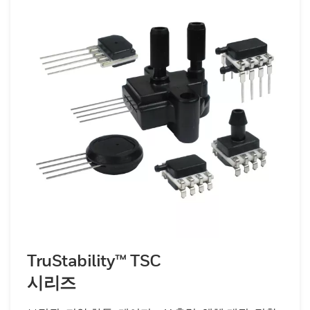
TruStability™ TSC
시리즈