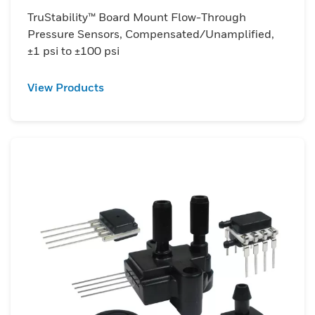
by providing temperature stability out of
TruStability™ Board Mount Flow-Through
the box.&nbsp;
Pressure Sensors, Compensated/Unamplified,
±1 psi to ±100 psi
View Products