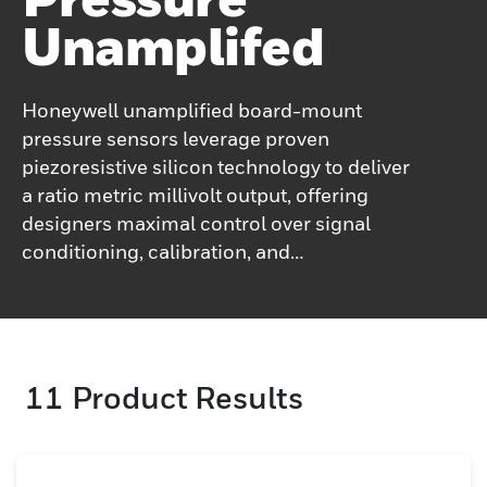
Unamplifed
Honeywell unamplified board-mount
pressure sensors leverage proven
piezoresistive silicon technology to deliver
a ratio metric millivolt output, offering
designers maximal control over signal
conditioning, calibration, and
compensation. These sensors including
both temperature-compensated and
uncompensated variants span wide
pressure ranges from ultra-low levels (just
11
Product Results
a few millibars) up to tens of bars, while
operating across broad temperature
conditions. Despite their compact form
factors, they deliver infinite resolution and