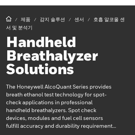
제품
감지 솔루션
센서
호흡 알코올 센
서 및 분석기
Handheld
Breathalyzer
Solutions
The Honeywell AlcoQuant Series provides
breath ethanol test technology for spot-
check applications in professional
handheld breathalyzers. Spot check
devices, modules and fuel cell sensors
fulfill accuracy and durability requirements
of international standards like EN15964