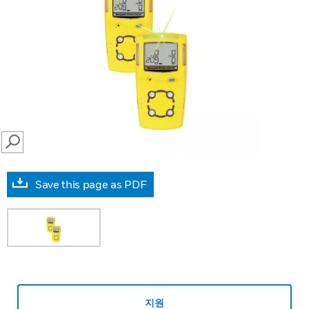
SEARCH
Save this page as PDF
지원