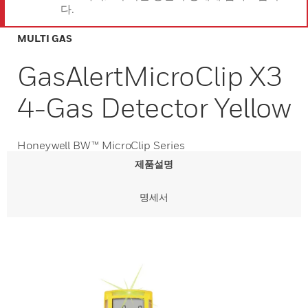
다.
MULTI GAS
GasAlertMicroClip X3
4-Gas Detector Yellow
Honeywell BW™ MicroClip Series
제품설명
명세서