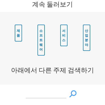
계속 둘러보기
제
소
서
산
품
프
비
업
트
스
분
웨
야
어
아래에서 다른 주제 검색하기