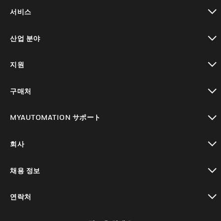
toggle view
서비스
toggle view
산업 분야
toggle view
지원
toggle view
구매처
toggle view
MYAUTOMATION サポート
toggle view
회사
toggle view
채용 정보
toggle view
연락처
toggle view