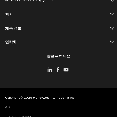
toggle view
회사
toggle view
채용 정보
toggle view
연락처
toggle view
팔로우 하세요
Copyright © 2026 Honeywell International Inc
약관