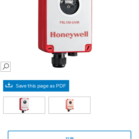
SEARCH
Save this page as PDF
지원