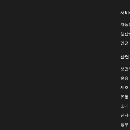
서비
자동
생산
안전
산업
보건
운송 
제조
유통
소매
전자
정부