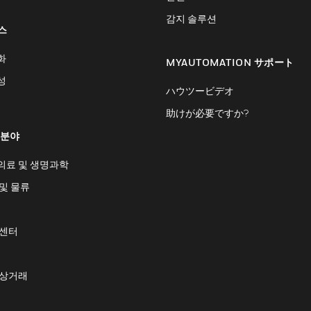
감지 솔루션
스
화
MYAUTOMATION サポート
성
ハウツービデオ
助けが必要ですか?
 분야
의료 및 생명과학
및 물류
 센터
 상거래