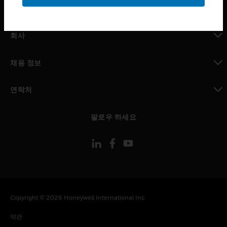
toggle view
MYAUTOMATION サポート
toggle view
회사
toggle view
채용 정보
toggle view
연락처
toggle view
팔로우 하세요
Copyright © 2026 Honeywell International Inc
약관