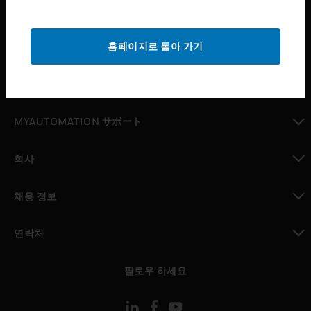
산업 분야
toggle view
홈페이지로 돌아 가기
지원
toggle view
구매처
toggle view
MYAUTOMATION サポート
toggle view
회사
toggle view
채용 정보
toggle view
연락처
toggle view
팔로우 하세요