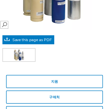
SEARCH
Save this page as PDF
지원
구매처