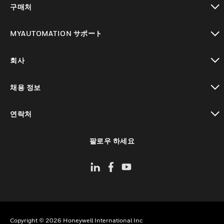
구매처
toggle view
MYAUTOMATION サポート
toggle view
회사
toggle view
채용 정보
toggle view
연락처
toggle view
팔로우 하세요
Copyright © 2026 Honeywell International Inc