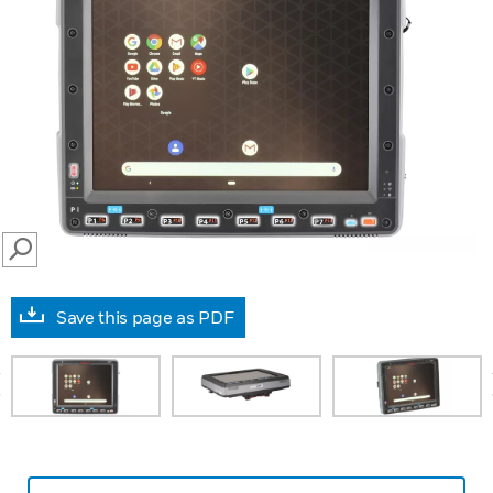
SEARCH
Save this page as PDF
prev