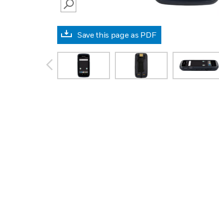
SEARCH
Save this page as PDF
prev