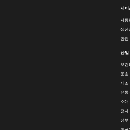
서비
자동
생산
안전
산업
보건
운송 
제조
유통
소매
전자
정부
항공