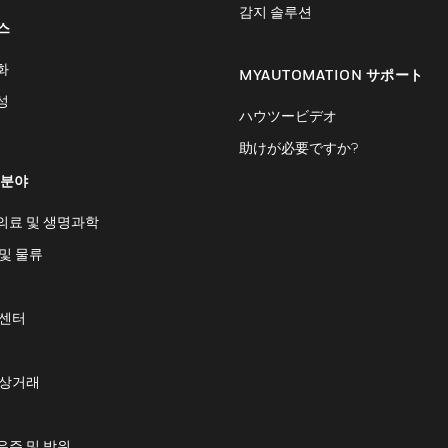
감지 솔루션
스
화
MYAUTOMATION サポート
성
ハウツービデオ
助けが必要ですか?
 분야
의료 및 생명과학
및 물류
 센터
 상거래
우주 및 방위