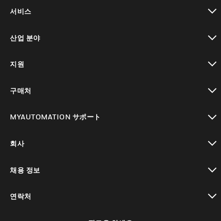
toggle view
서비스
toggle view
산업 분야
toggle view
지원
toggle view
구매처
toggle view
MYAUTOMATION サポート
toggle view
회사
toggle view
채용 정보
toggle view
연락처
toggle view