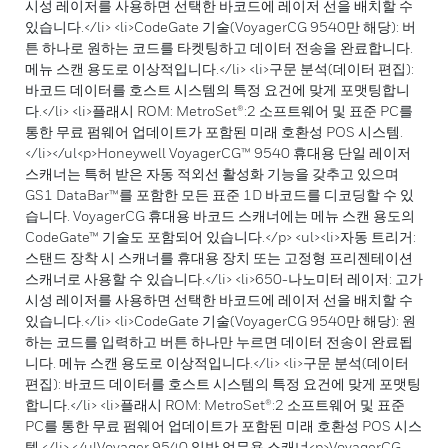
시성 레이저를 사용하면 선택한 바코드에 레이저 선을 배치할 수
있습니다.</li> <li>CodeGate 기술(VoyagerCG 9540만 해당): 버
튼 하나로 원하는 코드를 타켓팅하고 데이터 전송을 완료합니다.
메뉴 스캔 용도로 이상적입니다.</li> <li>구문 분석(데이터 편집):
바코드 데이터를 호스트 시스템의 특정 요건에 맞게 포맷팅합니
다.</li> <li>플래시 ROM: MetroSet®:2 소프트웨어 및 표준 PC를
통한 무료 펌웨어 업데이트가 포함된 미래 호환성 POS 시스템.
</li></ul<p>Honeywell VoyagerCG™ 9540 휴대용 단일 레이저
스캐너는 특허 받은 자동 적외선 활성화 기능을 갖추고 있으며
GS1 DataBar™를 포함한 모든 표준 1D 바코드를 디코딩할 수 있
습니다. VoyagerCG 휴대용 바코드 스캐너에는 메뉴 스캔 용도의
CodeGate™ 기술도 포함되어 있습니다.</p> <ul><li>자동 트리거:
스탠드 장착 시 스캐너를 휴대용 장치 또는 고정형 프리젠테이션
스캐너로 사용할 수 있습니다.</li> <li>650-나노미터 레이저: 고가
시성 레이저를 사용하면 선택한 바코드에 레이저 선을 배치할 수
있습니다.</li> <li>CodeGate 기술(VoyagerCG 9540만 해당): 원
하는 코드를 입력하고 버튼 하나만 누르면 데이터 전송이 완료됩
니다. 메뉴 스캔 용도로 이상적입니다.</li> <li>구문 분석(데이터
편집): 바코드 데이터를 호스트 시스템의 특정 요건에 맞게 포맷팅
합니다.</li> <li>플래시 ROM: MetroSet®:2 소프트웨어 및 표준
PC를 통한 무료 펌웨어 업데이트가 포함된 미래 호환성 POS 시스
템.</li> </ulVoyager 9540 일반 업무용 스캐너<p>VoyagerCG