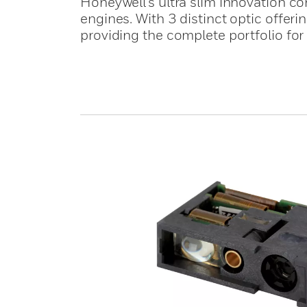
Honeywell's ultra slim innovation c
engines. With 3 distinct optic offer
providing the complete portfolio fo