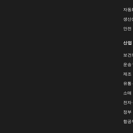
자동
생산
안전
산업
보건
운송 
제조
유통
소매
전자
정부
항공