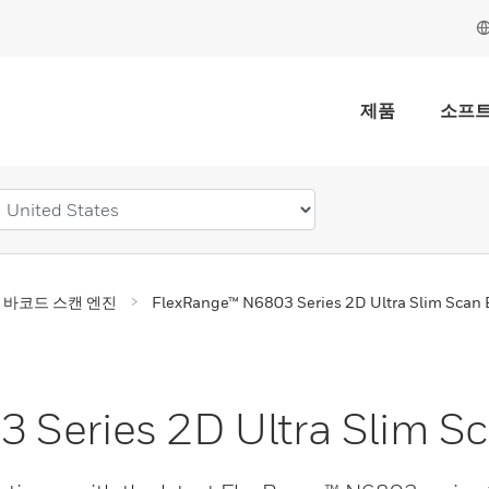
제품
소프
D 바코드 스캔 엔진
FlexRange™ N6803 Series 2D Ultra Slim Scan
 Series 2D Ultra Slim S