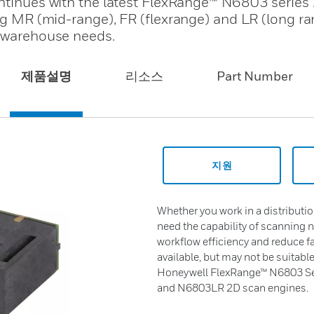
ontinues with the latest FlexRange™ N6803 series
ing MR (mid-range), FR (flexrange) and LR (long r
r warehouse needs.
제품설명
리소스
Part Number
지원
Whether you work in a distribution 
need the capability of scanning n
workflow efficiency and reduce f
available, but may not be suitabl
Honeywell FlexRange™ N6803 Se
and N6803LR 2D scan engines.