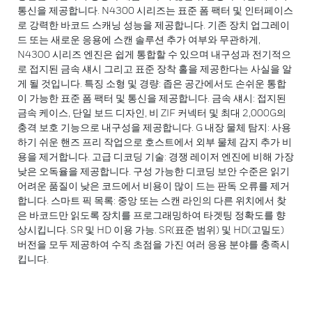
통신을 제공합니다. N4300 시리즈는 표준 폼 팩터 및 인터페이스
로 강력한 바코드 스캐닝 성능을 제공합니다. 기존 장치 업그레이
드 또는 새로운 응용에 스캔 솔루션 추가 여부와 무관하게,
N4300 시리즈 엔진은 쉽게 통합할 수 있으며 내구성과 전기적으
로 접지된 금속 섀시 그리고 표준 장착 홀을 제공한다는 사실을 알
게 될 것입니다. 특징 소형 및 경량: 좁은 공간에서도 손쉬운 통합
이 가능한 표준 폼 팩터 및 통신을 제공합니다. 금속 섀시: 접지된
금속 케이스, 단일 보드 디자인, 비 ZIF 커넥터 및 최대 2,000G의
충격 보호 기능으로 내구성을 제공합니다. G 내장 물체 탐지: 사용
하기 쉬운 핸즈 프리 작업으로 호스트에서 외부 물체 감지 추가 비
용을 제거합니다. 고급 디코딩 기술: 경쟁 레이저 엔진에 비해 가장
낮은 오독율을 제공합니다. 구성 가능한 디코딩 보안 수준은 읽기
어려운 품질이 낮은 코드에서 비용이 많이 드는 판독 오류를 제거
합니다. 스마트 픽 목록: 중앙 또는 스캔 라인의 다른 위치에서 찾
은 바코드만 읽도록 장치를 프로그래밍하여 타겟팅 정확도를 향
상시킵니다. SR 및 HD 이용 가능. SR(표준 범위) 및 HD(고밀도)
버전을 모두 제공하여 수직 초점을 가진 여러 응용 분야를 충족시
킵니다.