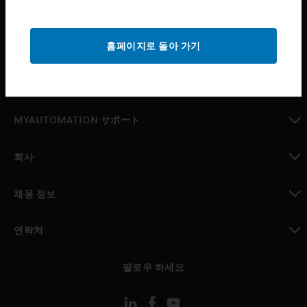
산업 분야
toggle view
홈페이지로 돌아 가기
지원
toggle view
구매처
toggle view
MYAUTOMATION サポート
toggle view
회사
toggle view
채용 정보
toggle view
연락처
toggle view
팔로우 하세요