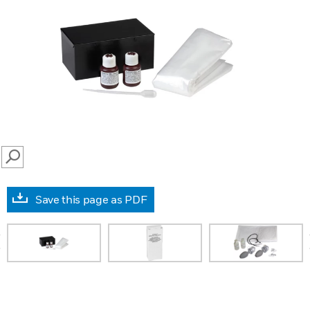
SEARCH
Save this page as PDF
prev