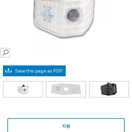
SEARCH
Save this page as PDF
prev
지원