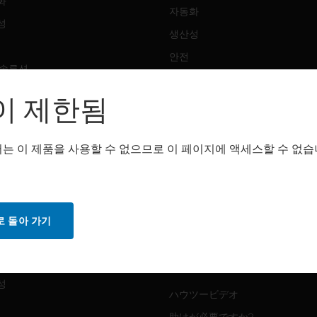
화
자동화
성
생산성
안전
 솔루션
감지 솔루션
이 제한됨
트웨어
구매처
화
는 이 제품을 사용할 수 없으므로 이 페이지에 액세스할 수 없습
자동화
성
생산성
안전
 돌아 가기
감지 솔루션
스
화
MYAUTOMATION サポート
성
ハウツービデオ
助けが必要ですか?