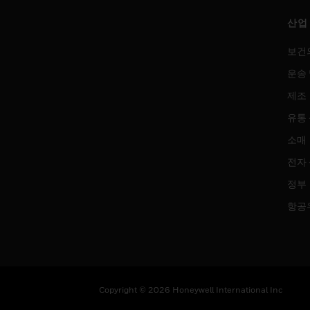
산업
보건
운송 
제조
유통
소매
전자
정부
항공
Copyright © 2026 Honeywell International Inc