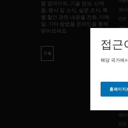
자동
품 업데이트, 기술 정보, 신제
생산
품, 행사 및 소식, 설문 조사, 특
별 할인 관련 내용을 전화, 이메
안전
일, 기타 방법을 온라인을 통해
감지
받아보세요.
접근
소프
구독
자동
해당 국가에서
생산
안전
홈페이지로
서비
자동
생산
안전