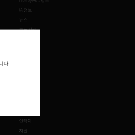
Honeywell 정보
IA 정보
뉴스
보도 자료
투자 정보
이벤트
니다.
채용 정보
채용 정보
직무 검색
연락처
연락처
지원