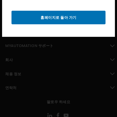
산업 분야
toggle view
홈페이지로 돌아 가기
지원
toggle view
구매처
toggle view
MYAUTOMATION サポート
toggle view
회사
toggle view
채용 정보
toggle view
연락처
toggle view
팔로우 하세요