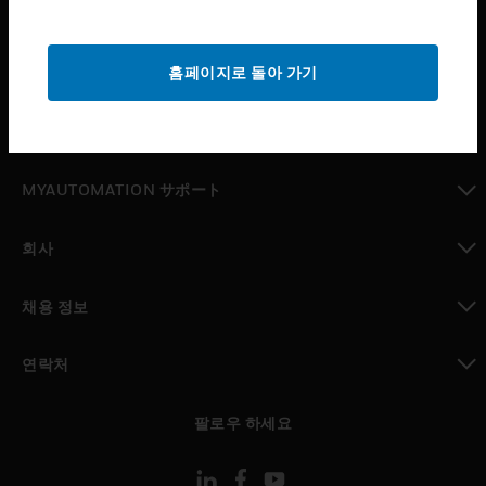
산업 분야
toggle view
홈페이지로 돌아 가기
지원
toggle view
구매처
toggle view
MYAUTOMATION サポート
toggle view
회사
toggle view
채용 정보
toggle view
연락처
toggle view
팔로우 하세요