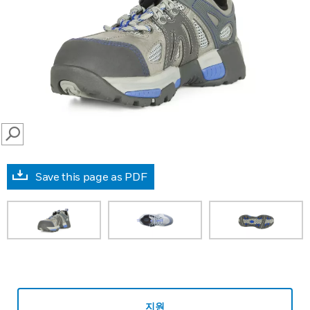
SEARCH
Save this page as PDF
지원