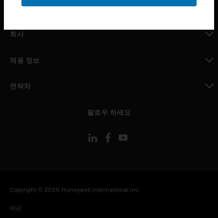
toggle view
MYAUTOMATION サポート
toggle view
회사
toggle view
채용 정보
toggle view
연락처
toggle view
팔로우 하세요
Copyright © 2026 Honeywell International Inc
약관