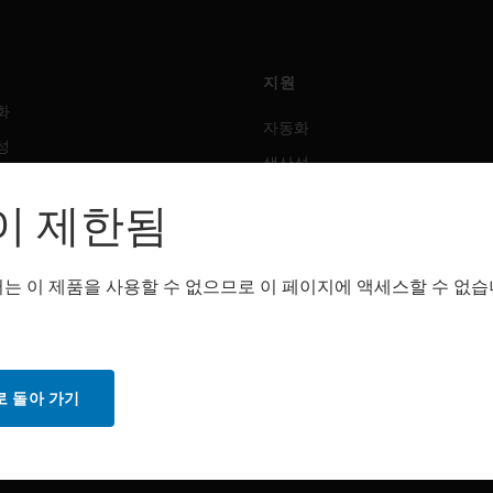
지원
화
자동화
성
생산성
안전
이 제한됨
 솔루션
감지 솔루션
는 이 제품을 사용할 수 없으므로 이 페이지에 액세스할 수 없습
트웨어
구매처
화
자동화
성
생산성
 돌아 가기
안전
감지 솔루션
스