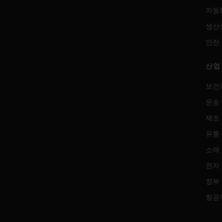
자동
생산
안전
산업
보건
운송 
제조
유통
소매
전자
정부
항공