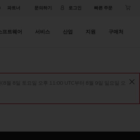
파트너
문의하기
로그인
빠른 주문
소프트웨어
서비스
산업
지원
구매처
8월 8일 토요일 오후 11:00 UTC부터 8월 9일 일요일 오