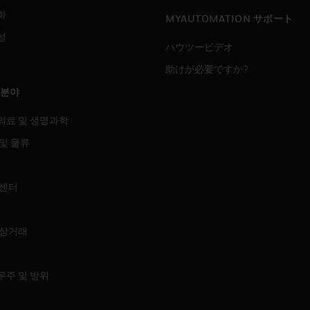
화
MYAUTOMATION サポート
성
ハウツービデオ
助けが必要ですか?
 분야
의료 및 생명과학
및 물류
 센터
 상거래
우주 및 방위