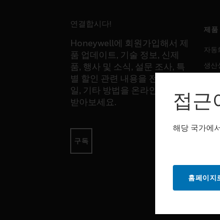
연결합시다!
제품
Honeywell에 회원가입해서 제
자동
품 업데이트, 기술 정보, 신제
생산
품, 행사 및 소식, 설문 조사, 특
별 할인 관련 내용을 전화, 이메
안전
일, 기타 방법을 온라인을 통해
접근
감지
받아보세요.
해당 국가에서
소프
구독
자동
생산
홈페이지로
안전
서비