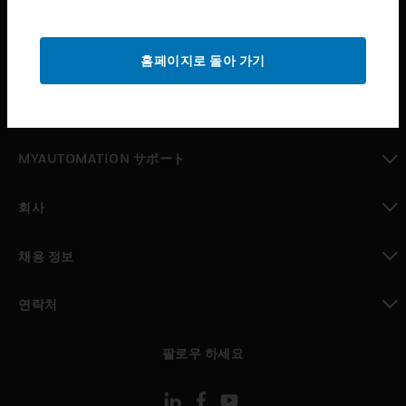
산업 분야
toggle view
홈페이지로 돌아 가기
지원
toggle view
구매처
toggle view
MYAUTOMATION サポート
toggle view
회사
toggle view
채용 정보
toggle view
연락처
toggle view
팔로우 하세요