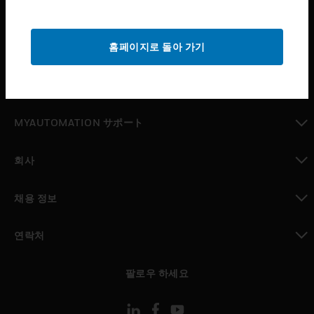
산업 분야
toggle view
홈페이지로 돌아 가기
지원
toggle view
구매처
toggle view
MYAUTOMATION サポート
toggle view
회사
toggle view
채용 정보
toggle view
연락처
toggle view
팔로우 하세요