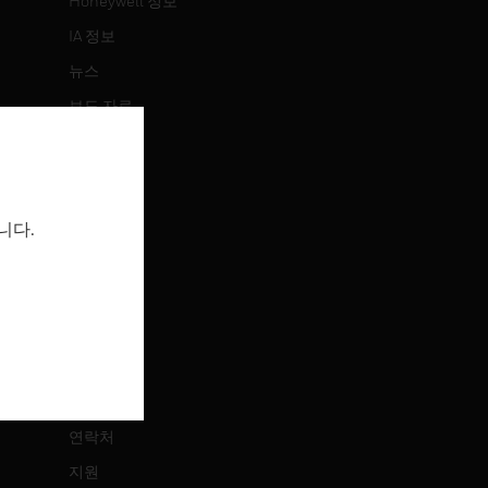
Honeywell 정보
IA 정보
뉴스
보도 자료
투자 정보
이벤트
니다.
채용 정보
채용 정보
직무 검색
연락처
연락처
지원