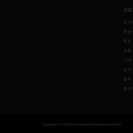
산업
보건
운송 
제조
유통
소매
전자
정부
항공
Copyright © 2026 Honeywell International Inc