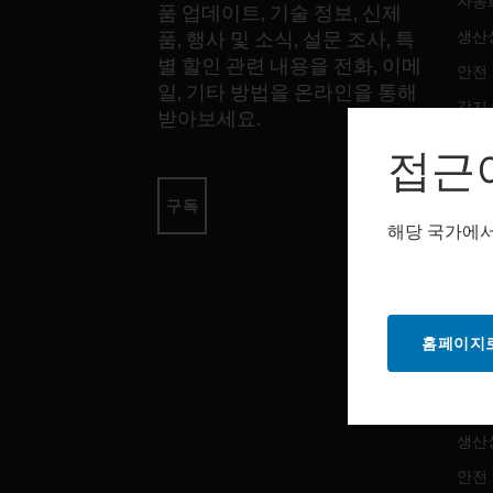
자동
품 업데이트, 기술 정보, 신제
생산
품, 행사 및 소식, 설문 조사, 특
별 할인 관련 내용을 전화, 이메
안전
일, 기타 방법을 온라인을 통해
감지
받아보세요.
접근
소프
구독
자동
해당 국가에서
생산
안전
홈페이지로
서비
자동
생산
안전