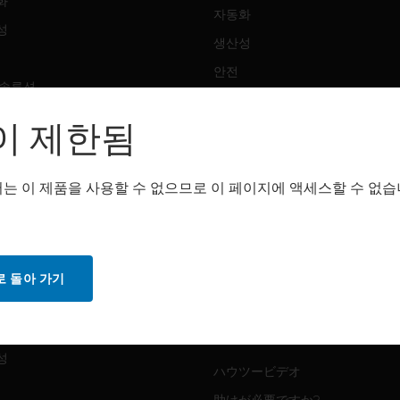
화
자동화
성
생산성
안전
 솔루션
감지 솔루션
이 제한됨
트웨어
구매처
화
는 이 제품을 사용할 수 없으므로 이 페이지에 액세스할 수 없습
자동화
성
생산성
안전
 돌아 가기
감지 솔루션
스
화
MYAUTOMATION サポート
성
ハウツービデオ
助けが必要ですか?