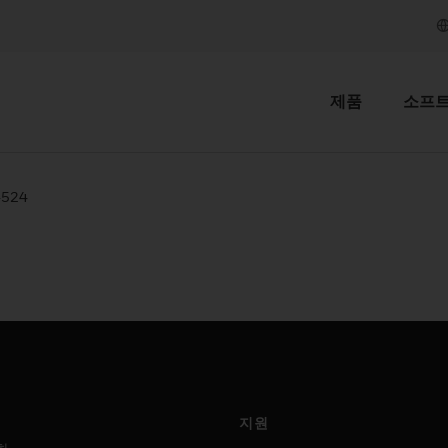
제품
소프
-524
지원