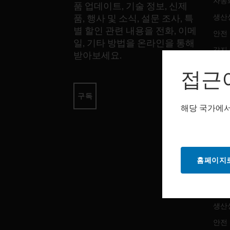
자동
품 업데이트, 기술 정보, 신제
생산
품, 행사 및 소식, 설문 조사, 특
별 할인 관련 내용을 전화, 이메
안전
일, 기타 방법을 온라인을 통해
감지
받아보세요.
접근
소프
구독
자동
해당 국가에서
생산
안전
홈페이지로
서비
자동
생산
안전