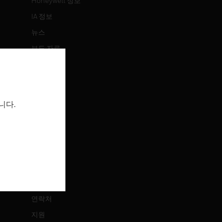
Honeywell 정보
IA 정보
뉴스
보도 자료
투자 정보
이벤트
니다.
채용 정보
채용 정보
직무 검색
연락처
연락처
지원