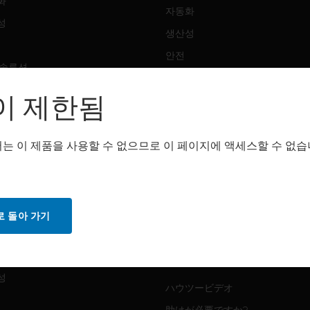
화
자동화
성
생산성
안전
 솔루션
감지 솔루션
이 제한됨
트웨어
구매처
화
는 이 제품을 사용할 수 없으므로 이 페이지에 액세스할 수 없습
자동화
성
생산성
안전
 돌아 가기
감지 솔루션
스
화
MYAUTOMATION サポート
성
ハウツービデオ
助けが必要ですか?