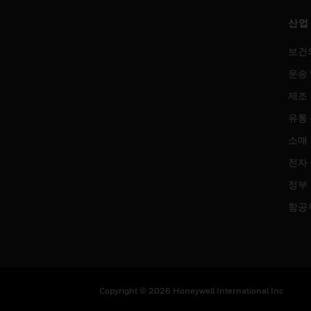
산업
보건
운송 
제조
유통
소매
전자
정부
항공
Copyright © 2026 Honeywell International Inc