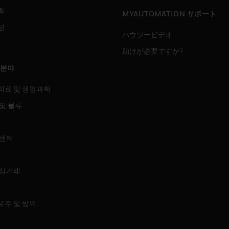
화
MYAUTOMATION サポート
성
ハウツービデオ
助けが必要ですか?
 분야
의료 및 생명과학
및 물류
 센터
 상거래
우주 및 방위