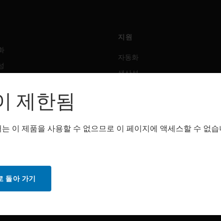
지원
화
자동화
성
생산성
안전
이 제한됨
 솔루션
감지 솔루션
는 이 제품을 사용할 수 없으므로 이 페이지에 액세스할 수 없습
트웨어
구매처
화
자동화
성
생산성
 돌아 가기
안전
감지 솔루션
스