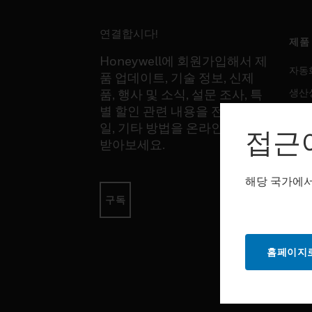
연결합시다!
제품
Honeywell에 회원가입해서 제
자동
품 업데이트, 기술 정보, 신제
생산
품, 행사 및 소식, 설문 조사, 특
별 할인 관련 내용을 전화, 이메
안전
일, 기타 방법을 온라인을 통해
접근
감지
받아보세요.
해당 국가에서
소프
구독
자동
생산
홈페이지로
안전
서비