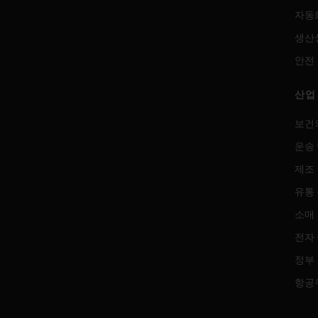
자동
생산
안전
산업
보건
운송 
제조
유통
소매
전자
정부
항공