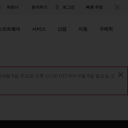
파트너
문의하기
로그인
빠른 주문
소프트웨어
서비스
산업
지원
구매처
8월 8일 토요일 오후 11:00 UTC부터 8월 9일 일요일 오