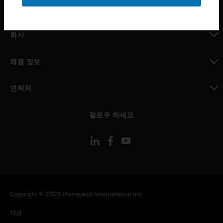
toggle view
MYAUTOMATION サポート
toggle view
회사
toggle view
채용 정보
toggle view
연락처
toggle view
팔로우 하세요
Copyright © 2026 Honeywell International Inc
약관