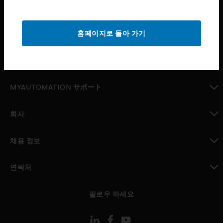
산업 분야
toggle view
홈페이지로 돌아 가기
지원
toggle view
구매처
toggle view
MYAUTOMATION サポート
toggle view
회사
toggle view
채용 정보
toggle view
연락처
toggle view
팔로우 하세요