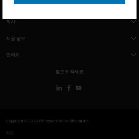
toggle view
MYAUTOMATION サポート
toggle view
회사
toggle view
채용 정보
toggle view
연락처
toggle view
팔로우 하세요
Copyright © 2026 Honeywell International Inc
약관