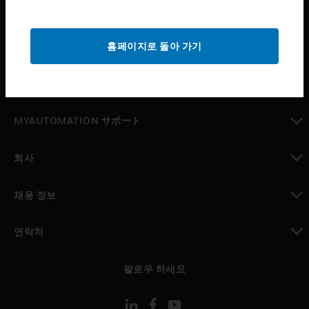
산업 분야
toggle view
홈페이지로 돌아 가기
지원
toggle view
구매처
toggle view
MYAUTOMATION サポート
toggle view
회사
toggle view
채용 정보
toggle view
연락처
toggle view
팔로우 하세요