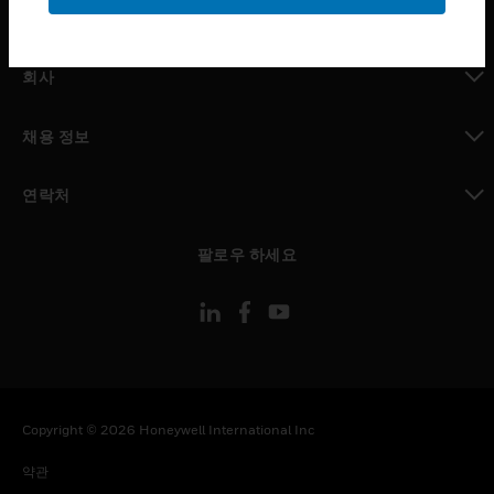
toggle view
MYAUTOMATION サポート
toggle view
회사
toggle view
채용 정보
toggle view
연락처
toggle view
팔로우 하세요
Copyright © 2026 Honeywell International Inc
약관