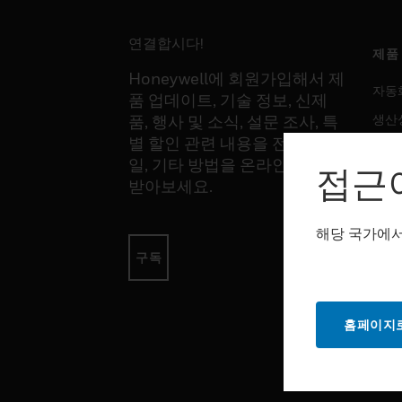
연결합시다!
제품
Honeywell에 회원가입해서 제
자동
품 업데이트, 기술 정보, 신제
생산
품, 행사 및 소식, 설문 조사, 특
별 할인 관련 내용을 전화, 이메
안전
일, 기타 방법을 온라인을 통해
접근
감지
받아보세요.
해당 국가에서
소프
구독
자동
생산
홈페이지로
안전
서비