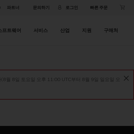
파트너
문의하기
로그인
빠른 주문
소프트웨어
서비스
산업
지원
구매처
8월 8일 토요일 오후 11:00 UTC부터 8월 9일 일요일 오