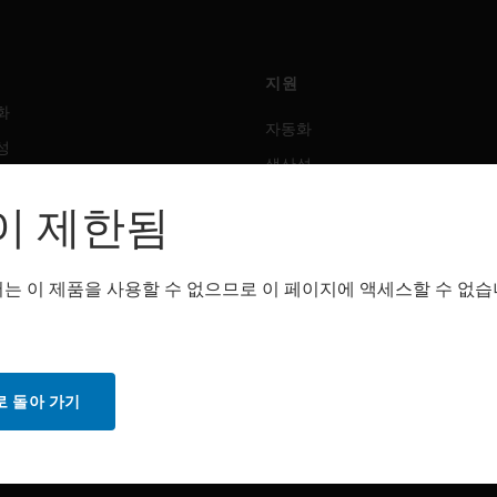
지원
화
자동화
성
생산성
안전
이 제한됨
 솔루션
감지 솔루션
는 이 제품을 사용할 수 없으므로 이 페이지에 액세스할 수 없습
트웨어
구매처
화
자동화
성
생산성
 돌아 가기
안전
감지 솔루션
스