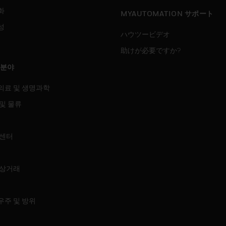
화
MYAUTOMATION サポート
성
ハウツービデオ
助けが必要ですか?
 분야
의료 및 생명과학
및 물류
 센터
 상거래
우주 및 방위