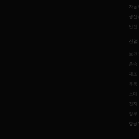
자동
생산
안전
산업
보건
운송 
제조
유통
소매
전자
정부
항공