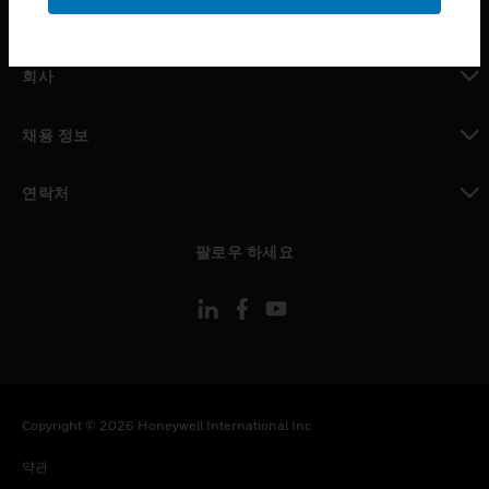
toggle view
MYAUTOMATION サポート
toggle view
회사
toggle view
채용 정보
toggle view
연락처
toggle view
팔로우 하세요
Copyright © 2026 Honeywell International Inc
약관