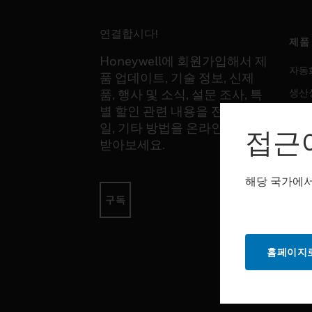
연결합시다!
제품
Honeywell에 회원가입해서 제
자동
품 업데이트, 기술 정보, 신제
생산
품, 행사 및 소식, 설문 조사, 특
별 할인 관련 내용을 전화, 이메
안전
일, 기타 방법을 온라인을 통해
접근
감지
받아보세요.
해당 국가에서
소프
구독
자동
생산
홈페이지로
안전
서비