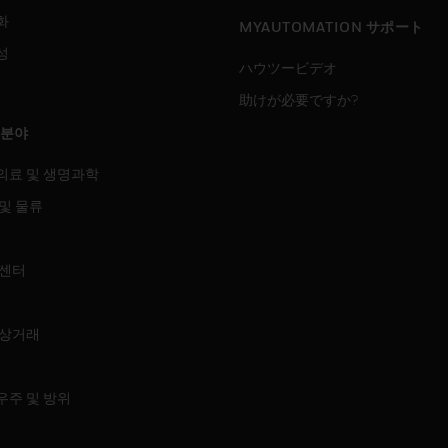
화
MYAUTOMATION サポート
성
ハウツービデオ
助けが必要ですか?
 분야
의료 및 생명과학
및 물류
 센터
 상거래
우주 및 방위