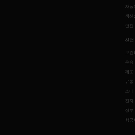
자동
생산
안전
산업
보건
운송 
제조
유통
소매
전자
정부
항공