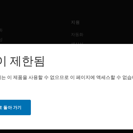
지원
화
자동화
성
생산성
안전
이 제한됨
 솔루션
감지 솔루션
는 이 제품을 사용할 수 없으므로 이 페이지에 액세스할 수 없습
트웨어
구매처
화
자동화
성
생산성
 돌아 가기
안전
감지 솔루션
스