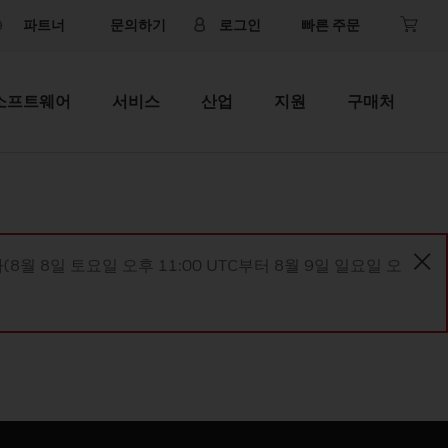
파트너
문의하기
로그인
빠른 주문
소프트웨어
서비스
산업
지원
구매처
8월 8일 토요일 오후 11:00 UTC부터 8월 9일 일요일 오