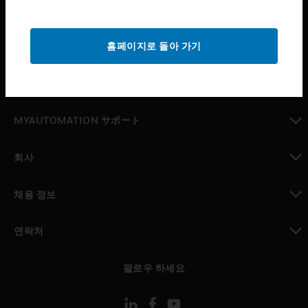
산업 분야
toggle view
홈페이지로 돌아 가기
지원
toggle view
구매처
toggle view
MYAUTOMATION サポート
toggle view
회사
toggle view
채용 정보
toggle view
연락처
toggle view
팔로우 하세요