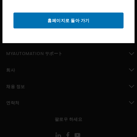
산업 분야
toggle view
홈페이지로 돌아 가기
지원
toggle view
구매처
toggle view
MYAUTOMATION サポート
toggle view
회사
toggle view
채용 정보
toggle view
연락처
toggle view
팔로우 하세요