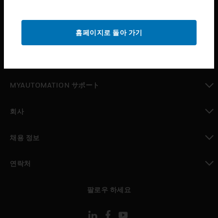
산업 분야
toggle view
홈페이지로 돌아 가기
지원
toggle view
구매처
toggle view
MYAUTOMATION サポート
toggle view
회사
toggle view
채용 정보
toggle view
연락처
toggle view
팔로우 하세요