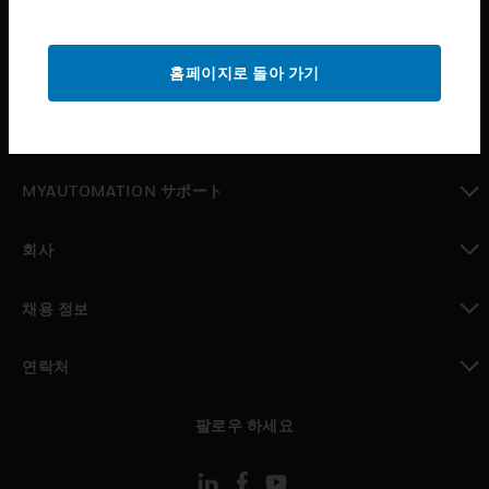
산업 분야
toggle view
홈페이지로 돌아 가기
지원
toggle view
구매처
toggle view
MYAUTOMATION サポート
toggle view
회사
toggle view
채용 정보
toggle view
연락처
toggle view
팔로우 하세요