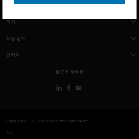
toggle view
MYAUTOMATION サポート
toggle view
회사
toggle view
채용 정보
toggle view
연락처
toggle view
팔로우 하세요
Copyright © 2026 Honeywell International Inc
약관