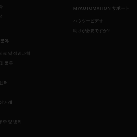
화
MYAUTOMATION サポート
성
ハウツービデオ
助けが必要ですか?
 분야
의료 및 생명과학
및 물류
 센터
 상거래
우주 및 방위