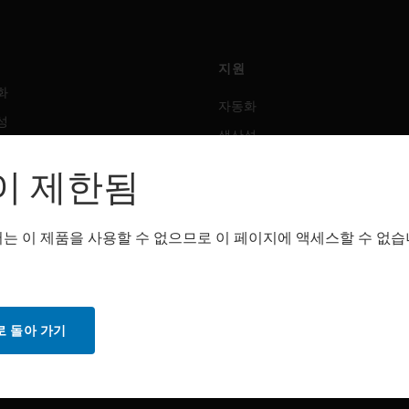
지원
화
자동화
성
생산성
안전
이 제한됨
 솔루션
감지 솔루션
는 이 제품을 사용할 수 없으므로 이 페이지에 액세스할 수 없습
트웨어
구매처
화
자동화
성
생산성
 돌아 가기
안전
감지 솔루션
스