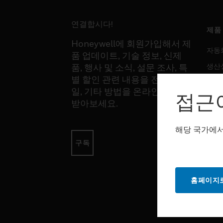
연결합시다!
제품
Honeywell에 회원가입해서 제
자동
품 업데이트, 기술 정보, 신제
생산
품, 행사 및 소식, 설문 조사, 특
별 할인 관련 내용을 전화, 이메
안전
일, 기타 방법을 온라인을 통해
접근
감지
받아보세요.
해당 국가에서
소프
구독
자동
생산
홈페이지로
안전
서비