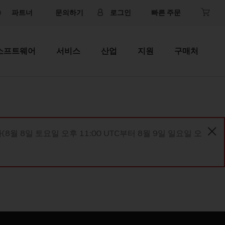
파트너
문의하기
로그인
빠른 주문
소프트웨어
서비스
산업
지원
구매처
8월 8일 토요일 오후 11:00 UTC부터 8월 9일 일요일 오