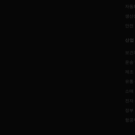
자동
생산
안전
산업
보건
운송 
제조
유통
소매
전자
정부
항공