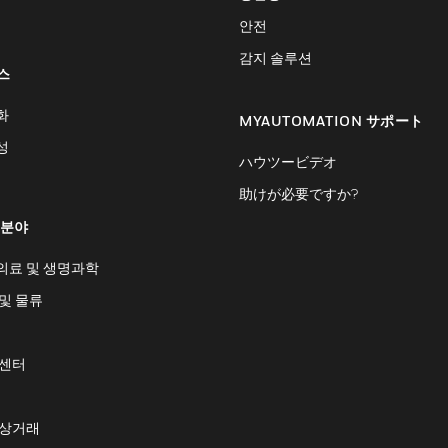
안전
감지 솔루션
스
화
MYAUTOMATION サポート
성
ハウツービデオ
助けが必要ですか?
 분야
의료 및 생명과학
및 물류
 센터
 상거래