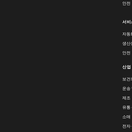
안전
서비
자동
생산
안전
산업
보건
운송 
제조
유통
소매
전자