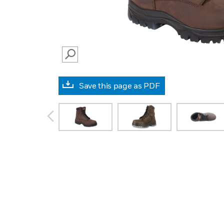
SEARCH
Save this page as PDF
prev