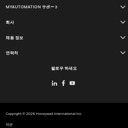
toggle view
MYAUTOMATION サポート
toggle view
회사
toggle view
채용 정보
toggle view
연락처
toggle view
팔로우 하세요
Copyright © 2026 Honeywell International Inc
약관