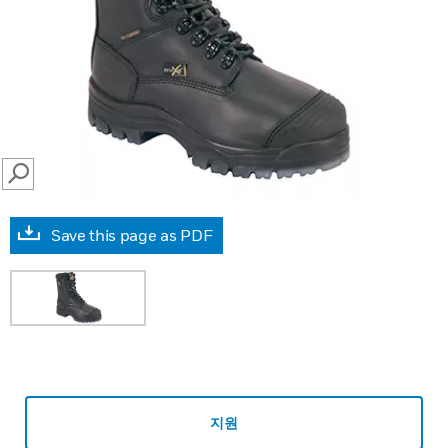
SEARCH
Save this page as PDF
지원