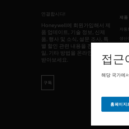
연결합시다!
제품
Honeywell에 회원가입해서 제
자동
품 업데이트, 기술 정보, 신제
생산
품, 행사 및 소식, 설문 조사, 특
별 할인 관련 내용을 전화, 이메
안전
일, 기타 방법을 온라인을 통해
접근
감지
받아보세요.
해당 국가에서
소프
구독
자동
생산
홈페이지로
안전
서비