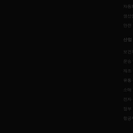
자동
생산
안전
산업
보건
운송 
제조
유통
소매
전자
정부
항공