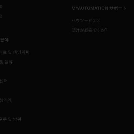
화
MYAUTOMATION サポート
성
ハウツービデオ
助けが必要ですか?
 분야
의료 및 생명과학
및 물류
 센터
 상거래
우주 및 방위