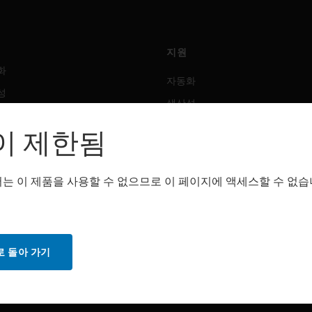
지원
화
자동화
성
생산성
안전
이 제한됨
 솔루션
감지 솔루션
는 이 제품을 사용할 수 없으므로 이 페이지에 액세스할 수 없습
트웨어
구매처
화
자동화
성
생산성
 돌아 가기
안전
감지 솔루션
스